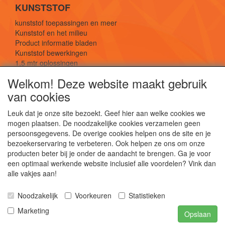
KUNSTSTOF
kunststof toepassingen en meer
Kunststof en het milieu
Product informatie bladen
Kunststof bewerkingen
1,5 mtr oplossingen
Kunststof soorten uitleg
Welkom! Deze website maakt gebruik
van cookies
SOCIALE MEDIA
Leuk dat je onze site bezoekt. Geef hier aan welke cookies we
mogen plaatsen. De noodzakelijke cookies verzamelen geen
persoonsgegevens. De overige cookies helpen ons de site en je
bezoekerservaring te verbeteren. Ook helpen ze ons om onze
producten beter bij je onder de aandacht te brengen. Ga je voor
een optimaal werkende website inclusief alle voordelen? Vink dan
De webshop voor kunststof platen, folies, buizen
alle vakjes aan!
en staf materiaal.
Kunststof bewerkingen, productontwerp en
Noodzakelijk
Voorkeuren
Statistieken
duurzame oplossingen.
Marketing
Opslaan