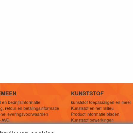
EMEEN
KUNSTSTOF
 en bedrijfsinformatie
kunststof toepassingen en meer
g, retour en betalingsinformatie
Kunststof en het milieu
ne leveringsvoorwaarden
Product informatie bladen
y-AVG
Kunststof bewerkingen
eferenties
1,5 mtr oplossingen
Kunststof soorten uitleg