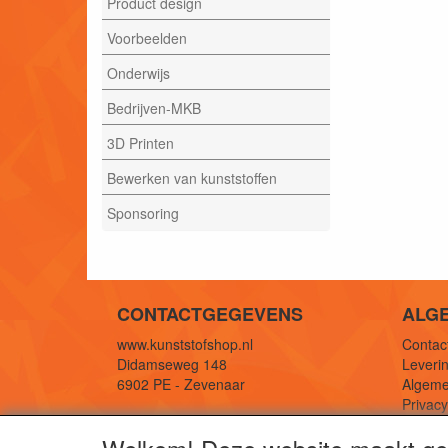
Product design
Voorbeelden
Onderwijs
Bedrijven-MKB
3D Printen
Bewerken van kunststoffen
Sponsoring
CONTACTGEGEVENS
ALG
www.kunststofshop.nl
Contact
Didamseweg 148
Leverin
6902 PE - Zevenaar
Algeme
Privac
E-mail: info@kunststofshop.nl
Links/r
Telefoon: +31 (0) 316 241 994