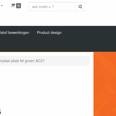
0
Zoeken
tstof bewerkingen
Product design
rylaat plaat fel groen AC37
5