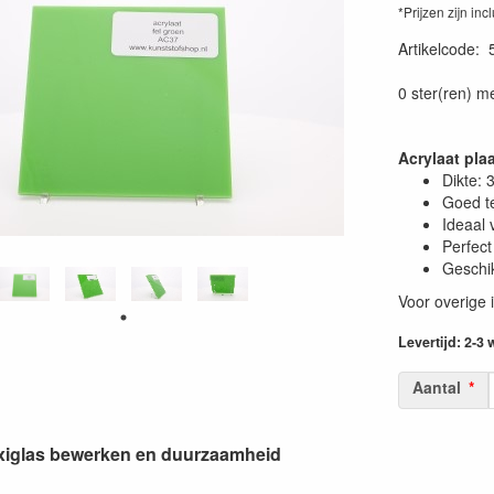
*Prijzen zijn inc
Artikelcode
:
0 ster(ren) m
Acrylaat pla
Dikte:
Goed t
Ideaal 
Perfect
Geschik
Voor overige 
Levertijd: 2-3
Aantal
lexiglas bewerken en duurzaamheid