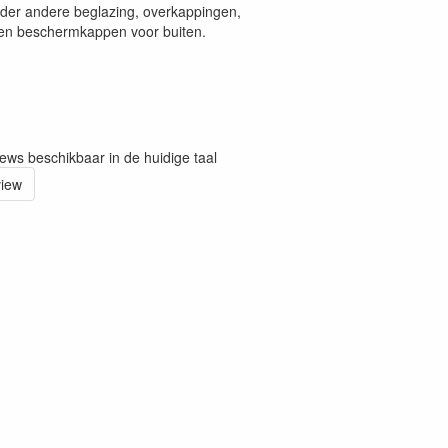
nder andere beglazing, overkappingen,
en beschermkappen voor buiten.
iews beschikbaar in de huidige taal
view