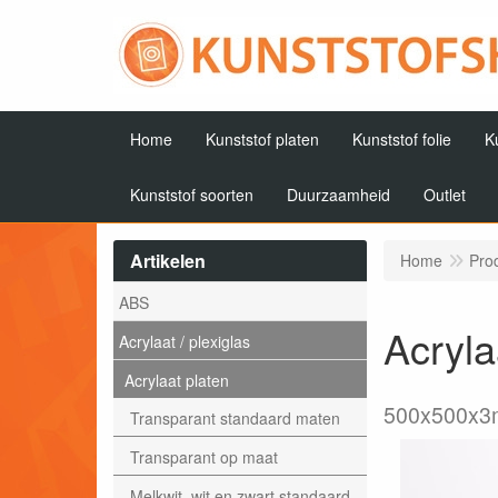
Home
Kunststof platen
Kunststof folie
K
Kunststof soorten
Duurzaamheid
Outlet
Artikelen
Home
Pro
ABS
Acryla
Acrylaat / plexiglas
Acrylaat platen
500x500x
Transparant standaard maten
Transparant op maat
Melkwit, wit en zwart standaard