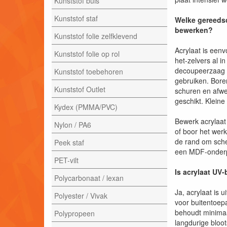
Kunststof buis
Kunststof staf
Welke gereedsc
bewerken?
Kunststof folie zelfklevend
Acrylaat is een
Kunststof folie op rol
het-zelvers al i
decoupeerzaag o
Kunststof toebehoren
gebruiken. Bore
Kunststof Outlet
schuren en afwer
geschikt. Klein
Kydex (PMMA/PVC)
Bewerk acrylaat 
Nylon / PA6
of boor het wer
de rand om sche
Peek staf
een MDF-onderpl
PET-vilt
Is acrylaat UV
Polycarbonaat / lexan
Ja, acrylaat is 
Polyester / Vivak
voor buitentoep
behoudt minimaal 
Polypropeen
langdurige bloot