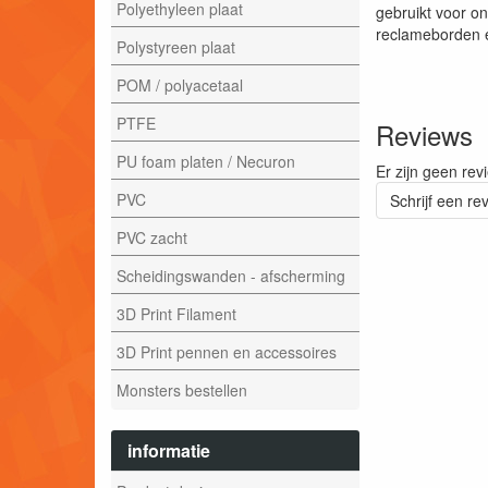
Polyethyleen plaat
gebruikt voor o
reclameborden 
Polystyreen plaat
POM / polyacetaal
PTFE
Reviews
PU foam platen / Necuron
Er zijn geen rev
PVC
Schrijf een re
PVC zacht
Scheidingswanden - afscherming
3D Print Filament
3D Print pennen en accessoires
Monsters bestellen
informatie