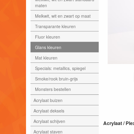
maten
Melkwit, wit en zwart op maat
Transparante kleuren
Fluor kleuren
Glans kleuren
Mat kleuren
Specials: metallics, spiegel
Smoke/rook bruin-grijs
Monsters bestellen
Acrylaat buizen
Acrylaat deksels
Acrylaat schijven
Acrylaat / P
Acrylaat staven