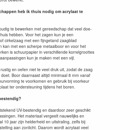
happen heb ik thuis nodig om acrylaat te
voudig te bewerken met gereedschap dat veel doe-
n huis hebben. Voor het zagen kun je een
f cirkelzaag met een fijngetand zaagblad
n kan met een scherpe metaalboor en voor het
ken is schuurpapier in verschillende korrelgroottes
e aanpassingen kun je maken met een vijl.
rustig en oefen niet te veel druk uit, zodat de zaag
k doet. Boor daarnaast altijd minimaal 8 mm vanaf
urvorming te voorkomen en gebruik bij voorkeur
aat ter ondersteuning tijdens het boren.
-bestendig?
uitstekend UV-bestendig en daardoor zeer geschikt
assingen. Het materiaal vergeelt nauwelijks en
10 jaar zijn helderheid en uitstraling, zelfs bij
stelling aan zonlicht. Daarom wordt acrylaat veel