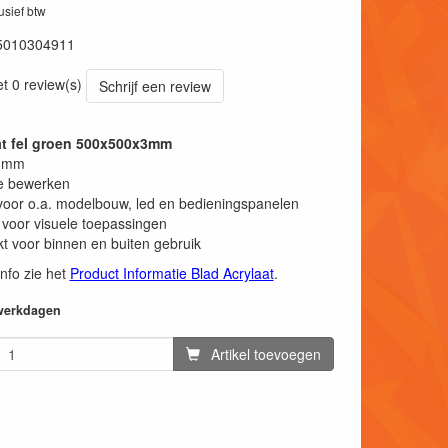
lusief btw
5010304911
et 0 review(s)
Schrijf een review
at fel groen 500x500x3mm
 3mm
e bewerken
voor o.a. modelbouw, led en bedieningspanelen
 voor visuele toepassingen
t voor binnen en buiten gebruik
info zie het
Product Informatie Blad Acrylaat
.
 werkdagen
Artikel toevoegen