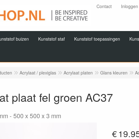
Contact
Inloggen
unststof buizen
Kunststof staf
Kunststof toepassingen
Kuns
ducten
Acrylaat / plexiglas
Acrylaat platen
Glans kleuren
Ac
at plaat fel groen AC37
3mm
500 x 500 x 3 mm
€
19.9