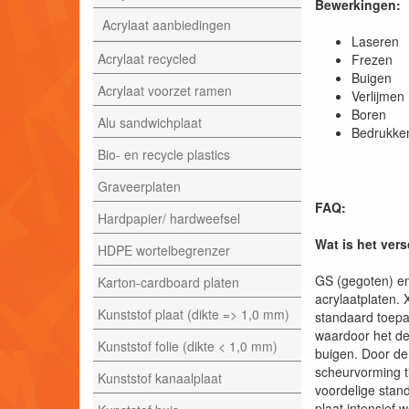
Bewerkingen:
Acrylaat aanbiedingen
Laser
Acrylaat recycled
Frezen
Buigen
Acrylaat voorzet ramen
Verlijmen
Boren
Alu sandwichplaat
Bedrukke
Bio- en recycle plastics
Graveerplaten
FAQ:
Hardpapier/ hardweefsel
Wat is het ver
HDPE wortelbegrenzer
GS (gegoten) en
Karton-cardboard platen
acrylaatplaten. 
Kunststof plaat (dikte => 1,0 mm)
standaard toepa
waardoor het de
Kunststof folie (dikte < 1,0 mm)
buigen. Door de
scheurvorming t
Kunststof kanaalplaat
voordelige stan
plaat intensief 