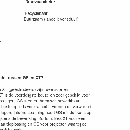
Duurzaamheid:
en Recyclebaar
 Duurzaam (lange levensduur)
n
schil tussen GS en XT?
 XT (geëxtrudeerd) zijn twee soorten
XT is de voordeligste keuze en zeer geschikt voor
ssingen. GS is beter thermisch bewerkbaar,
 beste optie is voor vacuüm vormen en verwarmd
 lagere interne spanning heeft GS minder kans op
ijdens de bewerking. Kortom: kies XT voor een
daardoplossing en GS voor projecten waarbij de
wordt bewerkt.