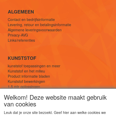
ALGEMEEN
Contact en bedrijfsinformatie
Levering, retour en betalingsinformatie
Algemene leveringsvoorwaarden
Privacy-AVG
Links/referenties
KUNSTSTOF
kunststof toepassingen en meer
Kunststof en het milieu
Product informatie bladen
Kunststof bewerkingen
1,5 mtr oplossingen
Kunststof soorten uitleg
Welkom! Deze website maakt gebruik
van cookies
SOCIALE MEDIA
Leuk dat je onze site bezoekt. Geef hier aan welke cookies we