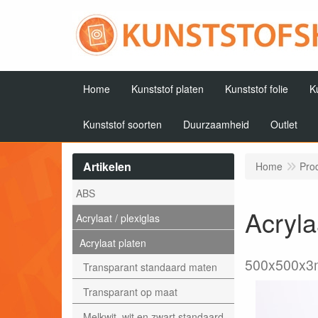
Home
Kunststof platen
Kunststof folie
K
Kunststof soorten
Duurzaamheid
Outlet
Artikelen
Home
Pro
ABS
Acryla
Acrylaat / plexiglas
Acrylaat platen
500x500x
Transparant standaard maten
Transparant op maat
Melkwit, wit en zwart standaard