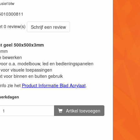
lusief btw
5010300811
et 0 review(s)
Schrijf een review
aat geel 500x500x3mm
 3mm
e bewerken
voor o.a. modelbouw, led en bedieningspanelen
 voor visuele toepassingen
t voor binnen en buiten gebruik
info zie het
Product Informatie Blad Acrylaat
.
 werkdagen
Artikel toevoegen