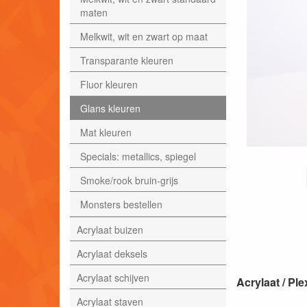
maten
Melkwit, wit en zwart op maat
Transparante kleuren
Fluor kleuren
Glans kleuren
Mat kleuren
Specials: metallics, spiegel
Smoke/rook bruin-grijs
Monsters bestellen
Acrylaat buizen
Acrylaat deksels
Acrylaat schijven
Acrylaat / P
Acrylaat staven