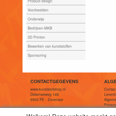
Product design
Voorbeelden
Onderwijs
Bedrijven-MKB
3D Printen
Bewerken van kunststoffen
Sponsoring
CONTACTGEGEVENS
ALG
www.kunststofshop.nl
Contact
Didamseweg 148
Leverin
6902 PE - Zevenaar
Algeme
Privac
E-mail: info@kunststofshop.nl
Links/r
Telefoon: +31 (0) 316 241 994