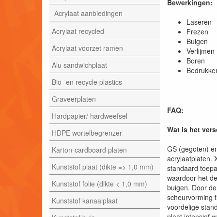
Bewerkingen:
Acrylaat aanbiedingen
Laser
Acrylaat recycled
Frezen
Buigen
Acrylaat voorzet ramen
Verlijmen
Boren
Alu sandwichplaat
Bedrukke
Bio- en recycle plastics
Graveerplaten
FAQ:
Hardpapier/ hardweefsel
Wat is het ver
HDPE wortelbegrenzer
GS (gegoten) en
Karton-cardboard platen
acrylaatplaten. 
Kunststof plaat (dikte => 1,0 mm)
standaard toepa
waardoor het de
Kunststof folie (dikte < 1,0 mm)
buigen. Door de
scheurvorming t
Kunststof kanaalplaat
voordelige stan
plaat intensief 