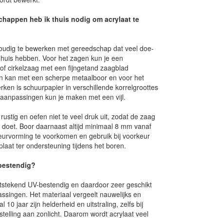
happen heb ik thuis nodig om acrylaat te
voudig te bewerken met gereedschap dat veel doe-
n huis hebben. Voor het zagen kun je een
f cirkelzaag met een fijngetand zaagblad
n kan met een scherpe metaalboor en voor het
ken is schuurpapier in verschillende korrelgroottes
e aanpassingen kun je maken met een vijl.
rustig en oefen niet te veel druk uit, zodat de zaag
k doet. Boor daarnaast altijd minimaal 8 mm vanaf
urvorming te voorkomen en gebruik bij voorkeur
aat ter ondersteuning tijdens het boren.
-bestendig?
uitstekend UV-bestendig en daardoor zeer geschikt
assingen. Het materiaal vergeelt nauwelijks en
10 jaar zijn helderheid en uitstraling, zelfs bij
stelling aan zonlicht. Daarom wordt acrylaat veel