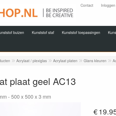
Contact
Inloggen
unststof buizen
Kunststof staf
Kunststof toepassingen
Kuns
ducten
Acrylaat / plexiglas
Acrylaat platen
Glans kleuren
Ac
at plaat geel AC13
3mm
500 x 500 x 3 mm
€
19.9