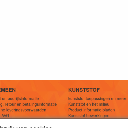
EMEEN
KUNSTSTOF
 en bedrijfsinformatie
kunststof toepassingen en meer
g, retour en betalingsinformatie
Kunststof en het milieu
ne leveringsvoorwaarden
Product informatie bladen
y-AVG
Kunststof bewerkingen
eferenties
1,5 mtr oplossingen
Kunststof soorten uitleg