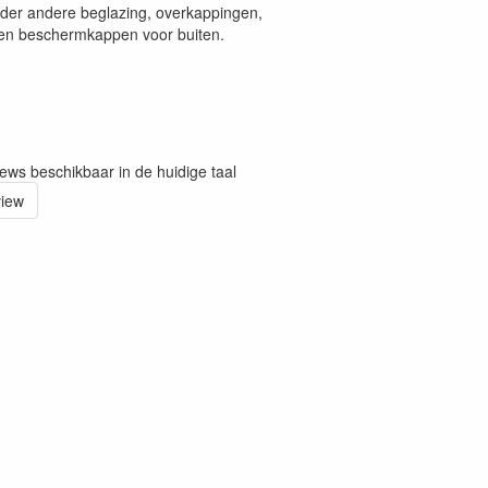
nder andere beglazing, overkappingen,
en beschermkappen voor buiten.
iews beschikbaar in de huidige taal
view