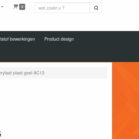
0
Zoeken
tstof bewerkingen
Product design
rylaat plaat geel AC13
5