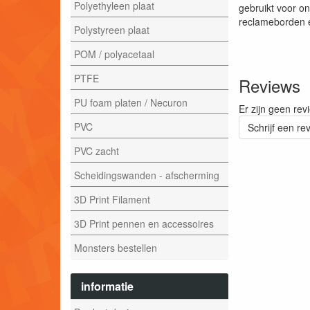
Polyethyleen plaat
gebruikt voor o
reclameborden 
Polystyreen plaat
POM / polyacetaal
PTFE
Reviews
PU foam platen / Necuron
Er zijn geen rev
PVC
Schrijf een re
PVC zacht
Scheidingswanden - afscherming
3D Print Filament
3D Print pennen en accessoires
Monsters bestellen
informatie