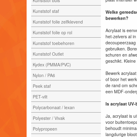
Kunststof buis
Kunststof staf
Welke gereedsc
bewerken?
Kunststof folie zelfklevend
Acrylaat is een
Kunststof folie op rol
het-zelvers al i
decoupeerzaag o
Kunststof toebehoren
gebruiken. Bore
Kunststof Outlet
schuren en afwer
geschikt. Klein
Kydex (PMMA/PVC)
Bewerk acrylaat 
Nylon / PA6
of boor het wer
de rand om sche
Peek staf
een MDF-onderpl
PET-vilt
Is acrylaat UV
Polycarbonaat / lexan
Ja, acrylaat is 
Polyester / Vivak
voor buitentoep
behoudt minimaal 
Polypropeen
langdurige bloot