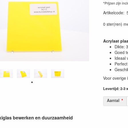
*Prijzen zijn inc
Artikelcode
:
0 ster(ren) m
Acrylaat pl
Dikte:
Goed t
Ideaal 
Perfect
Geschik
Voor overige 
Levertijd: 2-3
Aantal
lexiglas bewerken en duurzaamheid