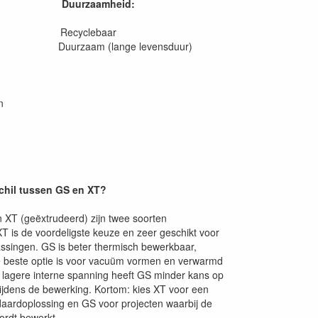
Duurzaamheid:
en Recyclebaar
 Duurzaam (lange levensduur)
n
schil tussen GS en XT?
 XT (geëxtrudeerd) zijn twee soorten
XT is de voordeligste keuze en zeer geschikt voor
ssingen. GS is beter thermisch bewerkbaar,
 beste optie is voor vacuüm vormen en verwarmd
 lagere interne spanning heeft GS minder kans op
ijdens de bewerking. Kortom: kies XT voor een
daardoplossing en GS voor projecten waarbij de
wordt bewerkt.