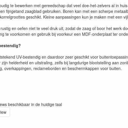
voudig te bewerken met gereedschap dat veel doe-het-zelvers al in hu
een fijngetand zaagblad gebruiken. Boren kan met een scherpe metaalb
 korrelgroottes geschikt. Kleine aanpassingen kun je maken met een vijl
rustig en oefen niet te veel druk uit, zodat de zaag of boor het werk d
g te voorkomen en gebruik bij voorkeur een MDF-onderplaat ter onder
-bestendig?
uitstekend UV-bestendig en daardoor zeer geschikt voor buitentoepassi
 zijn helderheid en uitstraling, zelfs bij langdurige blootstelling aan zo
ng, overkappingen, reclameborden en beschermkappen voor buiten.
iews beschikbaar in de huidige taal
view