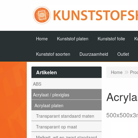
Home
Kunststof platen
Kunststof folie
K
Kunststof soorten
Duurzaamheid
Outlet
Artikelen
Home
Pro
ABS
Acryla
Acrylaat / plexiglas
Acrylaat platen
500x500x
Transparant standaard maten
Transparant op maat
Melkwit, wit en zwart standaard