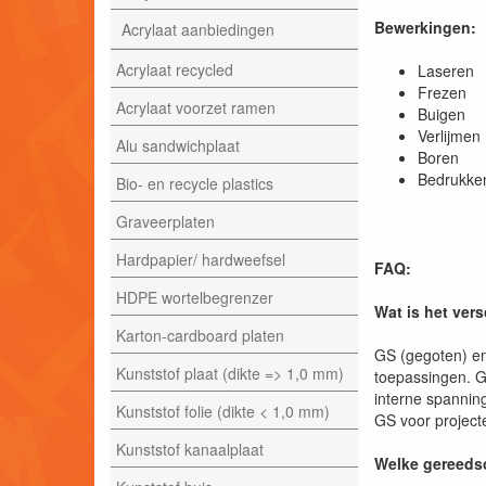
Bewerkingen:
Acrylaat aanbiedingen
Acrylaat recycled
Laser
Frezen
Acrylaat voorzet ramen
Buigen
Verlijmen
Alu sandwichplaat
Boren
Bedrukke
Bio- en recycle plastics
Graveerplaten
Hardpapier/ hardweefsel
FAQ:
HDPE wortelbegrenzer
Wat is het ver
Karton-cardboard platen
GS (gegoten) en
Kunststof plaat (dikte => 1,0 mm)
toepassingen. G
interne spannin
Kunststof folie (dikte < 1,0 mm)
GS voor projecte
Kunststof kanaalplaat
Welke gereedsc