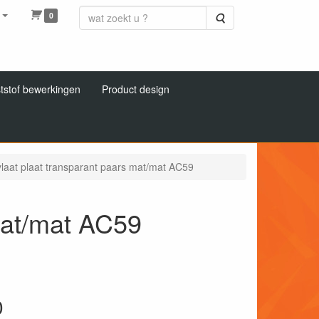
0
Zoeken
tstof bewerkingen
Product design
ylaat plaat transparant paars mat/mat AC59
mat/mat AC59
0