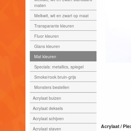
maten
Melkwit, wit en zwart op maat
Transparante kleuren
Fluor kleuren
Glans kleuren
Mat kleuren
Specials: metallics, spiegel
Smoke/rook bruin-grijs
Monsters bestellen
Acrylaat buizen
Acrylaat deksels
Acrylaat schijven
Acrylaat / P
Acrylaat staven