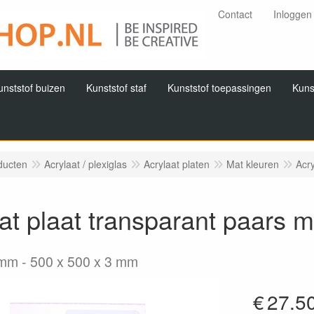
Contact
Inloggen
unststof buizen
Kunststof staf
Kunststof toepassingen
Kuns
ducten
Acrylaat / plexiglas
Acrylaat platen
Mat kleuren
Acr
at plaat transparant paars 
3mm
500 x 500 x 3 mm
€
27.5