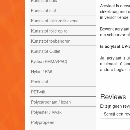
Kunststof buis
Acrylaat is een
Kunststof staf
cirkelzaag met 
in verschillende
Kunststof folie zelfklevend
Bewerk acrylaat 
Kunststof folie op rol
om scheurvormin
Kunststof toebehoren
Is acrylaat UV
Kunststof Outlet
Ja, acrylaat is 
Kydex (PMMA/PVC)
minimaal 10 jaar
andere beglazi
Nylon / PA6
Peek staf
PET-vilt
Reviews
Polycarbonaat / lexan
Er zijn geen rev
Polyester / Vivak
Schrijf een re
Polypropeen