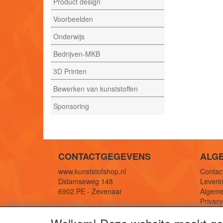
Product design
Voorbeelden
Onderwijs
Bedrijven-MKB
3D Printen
Bewerken van kunststoffen
Sponsoring
CONTACTGEGEVENS
ALG
www.kunststofshop.nl
Contact
Didamseweg 148
Leverin
6902 PE - Zevenaar
Algeme
Privac
E-mail: info@kunststofshop.nl
Links/r
Telefoon: +31 (0) 316 241 994