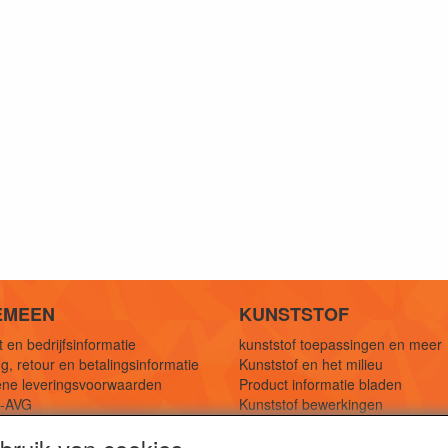
EMEEN
KUNSTSTOF
 en bedrijfsinformatie
kunststof toepassingen en meer
g, retour en betalingsinformatie
Kunststof en het milieu
ne leveringsvoorwaarden
Product informatie bladen
y-AVG
Kunststof bewerkingen
eferenties
1,5 mtr oplossingen
Kunststof soorten uitleg