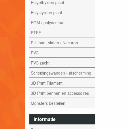
Polyethyleen plaat
Polystyreen plaat
POM / polyacetaal
PTFE
PU foam platen / Necuron
PVC
PVC zacht
Scheidingswanden - afscherming
3D Print Filament
3D Print pennen en accessoires
Monsters bestellen
informatie