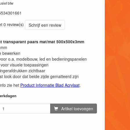
lusief btw
5534301661
et 0 review(s)
Schrijf een review
at transparant paars mat/mat 500x500x3mm
 3mm
e bewerken
voor o.a. modelbouw, led en bedieningspanelen
 voor visuele toepassingen
ngerafdrukken zichtbaar
st look door dat beide zijde gematteerd zijn
info zie het
Product Informatie Blad Acrylaat
.
 werkdagen
Artikel toevoegen