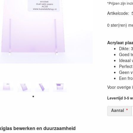
*Prijzen zijn inc
Artikelcode
:
0 ster(ren) m
Acrylaat pla
Dikte:
Goed t
Ideaal 
Perfect
Geen vi
Een fro
Voor overige 
Levertijd 3-5
Aantal
lexiglas bewerken en duurzaamheid