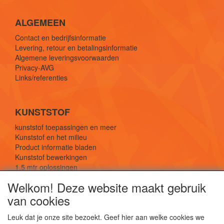
ALGEMEEN
Contact en bedrijfsinformatie
Levering, retour en betalingsinformatie
Algemene leveringsvoorwaarden
Privacy-AVG
Links/referenties
KUNSTSTOF
kunststof toepassingen en meer
Kunststof en het milieu
Product informatie bladen
Kunststof bewerkingen
1,5 mtr oplossingen
Kunststof soorten uitleg
Welkom! Deze website maakt gebruik
van cookies
SOCIALE MEDIA
Leuk dat je onze site bezoekt. Geef hier aan welke cookies we