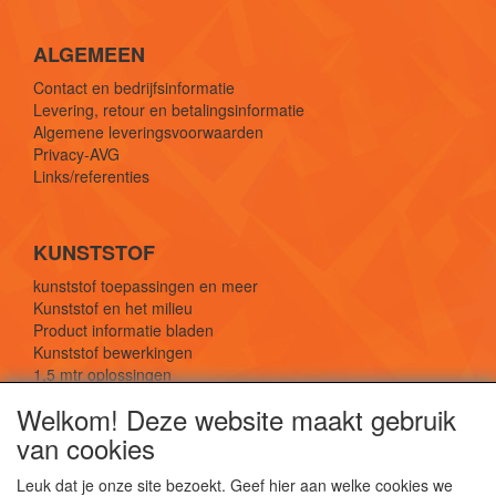
ALGEMEEN
Contact en bedrijfsinformatie
Levering, retour en betalingsinformatie
Algemene leveringsvoorwaarden
Privacy-AVG
Links/referenties
KUNSTSTOF
kunststof toepassingen en meer
Kunststof en het milieu
Product informatie bladen
Kunststof bewerkingen
1,5 mtr oplossingen
Kunststof soorten uitleg
Welkom! Deze website maakt gebruik
van cookies
SOCIALE MEDIA
Leuk dat je onze site bezoekt. Geef hier aan welke cookies we