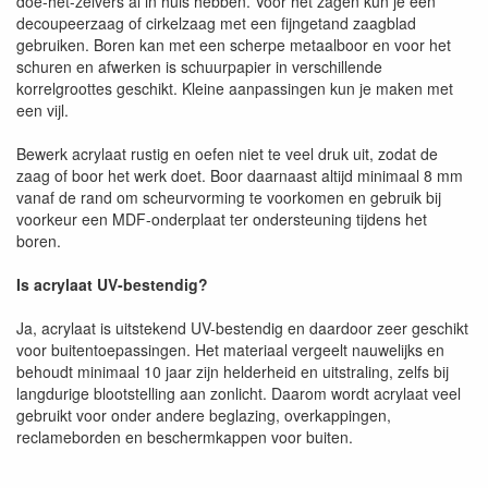
doe-het-zelvers al in huis hebben. Voor het zagen kun je een
decoupeerzaag of cirkelzaag met een fijngetand zaagblad
gebruiken. Boren kan met een scherpe metaalboor en voor het
schuren en afwerken is schuurpapier in verschillende
korrelgroottes geschikt. Kleine aanpassingen kun je maken met
een vijl.
Bewerk acrylaat rustig en oefen niet te veel druk uit, zodat de
zaag of boor het werk doet. Boor daarnaast altijd minimaal 8 mm
vanaf de rand om scheurvorming te voorkomen en gebruik bij
voorkeur een MDF-onderplaat ter ondersteuning tijdens het
boren.
Is acrylaat UV-bestendig?
Ja, acrylaat is uitstekend UV-bestendig en daardoor zeer geschikt
voor buitentoepassingen. Het materiaal vergeelt nauwelijks en
behoudt minimaal 10 jaar zijn helderheid en uitstraling, zelfs bij
langdurige blootstelling aan zonlicht. Daarom wordt acrylaat veel
gebruikt voor onder andere beglazing, overkappingen,
reclameborden en beschermkappen voor buiten.