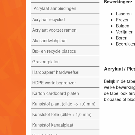
Bewerkingen:
Acrylaat aanbiedingen
Laser
Acrylaat recycled
Frezen
Buigen
Acrylaat voorzet ramen
Verlijmen
Boren
Alu sandwichplaat
Bedrukke
Bio- en recycle plastics
Graveerplaten
Acrylaat / Pl
Hardpapier/ hardweefsel
Bekijk in de tab
HDPE wortelbegrenzer
welke bewerkinge
Karton-cardboard platen
de tabel ook ter
biobased of bio
Kunststof plaat (dikte => 1,0 mm)
Kunststof folie (dikte < 1,0 mm)
Kunststof kanaalplaat