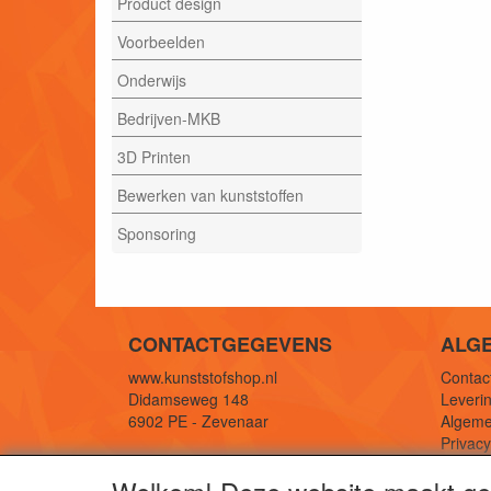
Product design
Voorbeelden
Onderwijs
Bedrijven-MKB
3D Printen
Bewerken van kunststoffen
Sponsoring
CONTACTGEGEVENS
ALG
www.kunststofshop.nl
Contact
Didamseweg 148
Leverin
6902 PE - Zevenaar
Algeme
Privac
E-mail: info@kunststofshop.nl
Links/r
Telefoon: +31 (0) 316 241 994