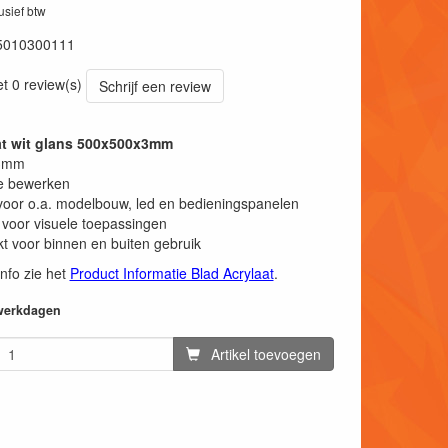
lusief btw
5010300111
et 0 review(s)
Schrijf een review
at wit glans 500x500x3mm
 3mm
e bewerken
voor o.a. modelbouw, led en bedieningspanelen
 voor visuele toepassingen
t voor binnen en buiten gebruik
info zie het
Product Informatie Blad Acrylaat
.
 werkdagen
Artikel toevoegen