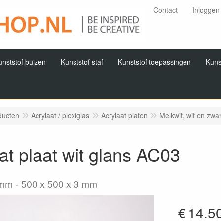
Contact
Inloggen
unststof buizen
Kunststof staf
Kunststof toepassingen
Kuns
ducten
Acrylaat / plexiglas
Acrylaat platen
Melkwit, wit en zwa
at plaat wit glans AC03
3mm
500 x 500 x 3 mm
€
14.5