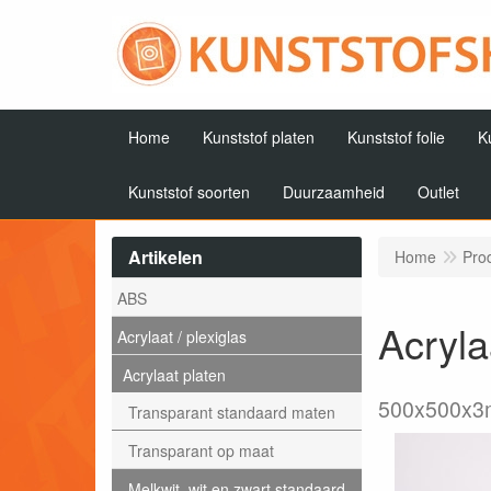
Home
Kunststof platen
Kunststof folie
K
Kunststof soorten
Duurzaamheid
Outlet
Artikelen
Home
Pro
ABS
Acryla
Acrylaat / plexiglas
Acrylaat platen
500x500x
Transparant standaard maten
Transparant op maat
Melkwit, wit en zwart standaard