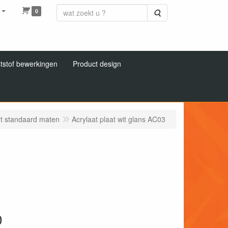
0
Zoeken
tstof bewerkingen
Product design
rt standaard maten
Acrylaat plaat wit glans AC03
0