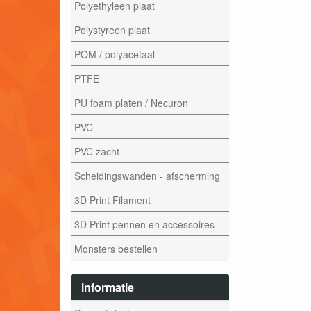
Polyethyleen plaat
Polystyreen plaat
POM / polyacetaal
PTFE
PU foam platen / Necuron
PVC
PVC zacht
Scheidingswanden - afscherming
3D Print Filament
3D Print pennen en accessoires
Monsters bestellen
informatie