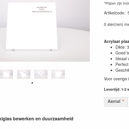
*Prijzen zijn inc
Artikelcode
:
0 ster(ren) m
Acrylaat pla
Dikte:
Goed t
Ideaal 
Perfect
Geschik
Voor overige 
Levertijd: 1-2
Aantal
lexiglas bewerken en duurzaamheid