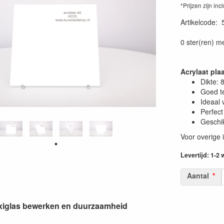
*Prijzen zijn inc
Artikelcode
:
0 ster(ren) m
Acrylaat pla
Dikte:
Goed t
Ideaal 
Perfect
Geschik
Voor overige 
Levertijd: 1-2
Aantal
lexiglas bewerken en duurzaamheid