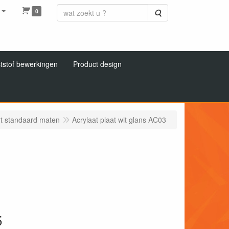
0
Zoeken
tstof bewerkingen
Product design
rt standaard maten
Acrylaat plaat wit glans AC03
5