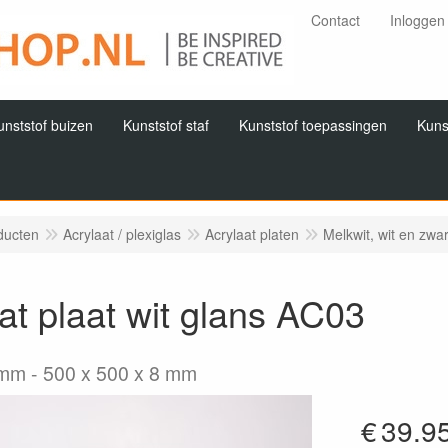
Contact
Inloggen
unststof buizen
Kunststof staf
Kunststof toepassingen
Kuns
ducten
Acrylaat / plexiglas
Acrylaat platen
Melkwit, wit en zwa
at plaat wit glans AC03
8mm
500 x 500 x 8 mm
€
39.9