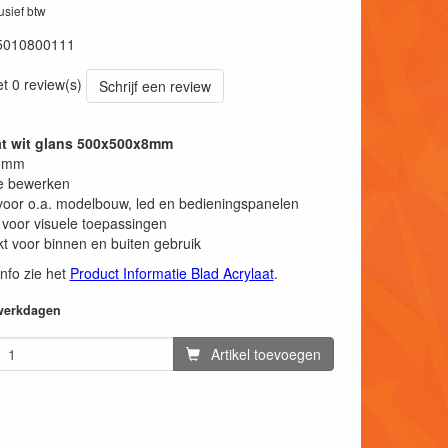
lusief btw
5010800111
et 0 review(s)
Schrijf een review
at wit glans 500x500x8mm
 8mm
e bewerken
voor o.a. modelbouw, led en bedieningspanelen
 voor visuele toepassingen
t voor binnen en buiten gebruik
info zie het
Product Informatie Blad Acrylaat
.
 werkdagen
Artikel toevoegen