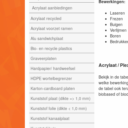
Bewerkingen:
Acrylaat aanbiedingen
Laser
Acrylaat recycled
Frezen
Buigen
Acrylaat voorzet ramen
Verlijmen
Boren
Alu sandwichplaat
Bedrukke
Bio- en recycle plastics
Graveerplaten
Acrylaat / Pl
Hardpapier/ hardweefsel
Bekijk in de tab
HDPE wortelbegrenzer
welke bewerkinge
Karton-cardboard platen
de tabel ook ter
biobased of bio
Kunststof plaat (dikte => 1,0 mm)
Kunststof folie (dikte < 1,0 mm)
Kunststof kanaalplaat