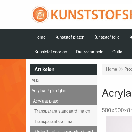
Home
Kunststof platen
Kunststof folie
K
Kunststof soorten
Duurzaamheid
Outlet
Artikelen
Home
Pro
ABS
Acryla
Acrylaat / plexiglas
Acrylaat platen
500x500x
Transparant standaard maten
Transparant op maat
Melkwit, wit en zwart standaard