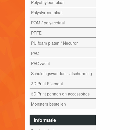
Polyethyleen plaat
Polystyreen plaat
POM / polyacetaal
PTFE
PU foam platen / Necuron
PVC
PVC zacht
Scheidingswanden - afscherming
3D Print Filament
3D Print pennen en accessoires
Monsters bestellen
informatie