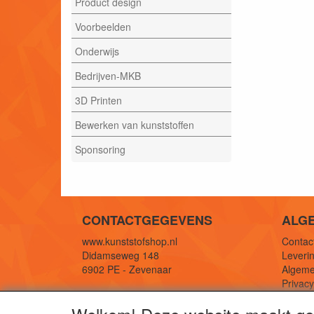
Product design
Voorbeelden
Onderwijs
Bedrijven-MKB
3D Printen
Bewerken van kunststoffen
Sponsoring
CONTACTGEGEVENS
ALG
www.kunststofshop.nl
Contact
Didamseweg 148
Leverin
6902 PE - Zevenaar
Algeme
Privac
E-mail: info@kunststofshop.nl
Links/r
Telefoon: +31 (0) 316 241 994