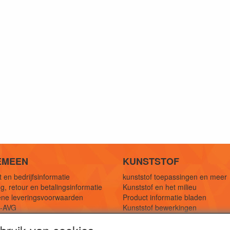
EMEEN
KUNSTSTOF
 en bedrijfsinformatie
kunststof toepassingen en meer
g, retour en betalingsinformatie
Kunststof en het milieu
ne leveringsvoorwaarden
Product informatie bladen
y-AVG
Kunststof bewerkingen
eferenties
1,5 mtr oplossingen
Kunststof soorten uitleg