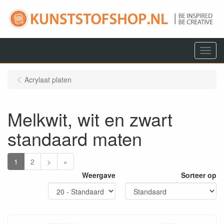
Menu
Acrylaat platen
Melkwit, wit en zwart
standaard maten
1
2
>
»
Weergave
Sorteer op