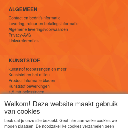
ALGEMEEN
Contact en bedrijfsinformatie
Levering, retour en betalingsinformatie
Algemene leveringsvoorwaarden
Privacy-AVG
Links/referenties
KUNSTSTOF
kunststof toepassingen en meer
Kunststof en het milieu
Product informatie bladen
Kunststof bewerkingen
1,5 mtr oplossingen
Kunststof soorten uitleg
Welkom! Deze website maakt gebruik
van cookies
SOCIALE MEDIA
Leuk dat je onze site bezoekt. Geef hier aan welke cookies we
mogen plaatsen. De noodzakelijke cookies verzamelen geen