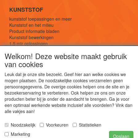
KUNSTSTOF
kunststof toepassingen en meer
Kunststof en het milieu
Product informatie bladen
Kunststof bewerkingen
1,5 mtr oplossingen
Kunststof soorten uitleg
Welkom! Deze website maakt gebruik
van cookies
SOCIALE MEDIA
Leuk dat je onze site bezoekt. Geef hier aan welke cookies we
mogen plaatsen. De noodzakelijke cookies verzamelen geen
persoonsgegevens. De overige cookies helpen ons de site en je
bezoekerservaring te verbeteren. Ook helpen ze ons om onze
producten beter bij je onder de aandacht te brengen. Ga je voor
een optimaal werkende website inclusief alle voordelen? Vink dan
De webshop voor kunststof platen, folies, buizen
alle vakjes aan!
en staf materiaal.
Kunststof bewerkingen, productontwerp en
Noodzakelijk
Voorkeuren
Statistieken
duurzame oplossingen.
Marketing
Opslaan