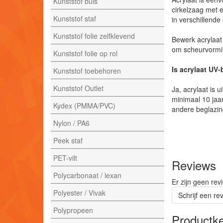
Kunststof buis
cirkelzaag met 
Kunststof staf
in verschillende
Kunststof folie zelfklevend
Bewerk acrylaat 
om scheurvormin
Kunststof folie op rol
Is acrylaat UV
Kunststof toebehoren
Kunststof Outlet
Ja, acrylaat is 
minimaal 10 jaar
Kydex (PMMA/PVC)
andere beglazi
Nylon / PA6
Peek staf
PET-vilt
Reviews
Polycarbonaat / lexan
Er zijn geen rev
Polyester / Vivak
Schrijf een re
Polypropeen
Productk