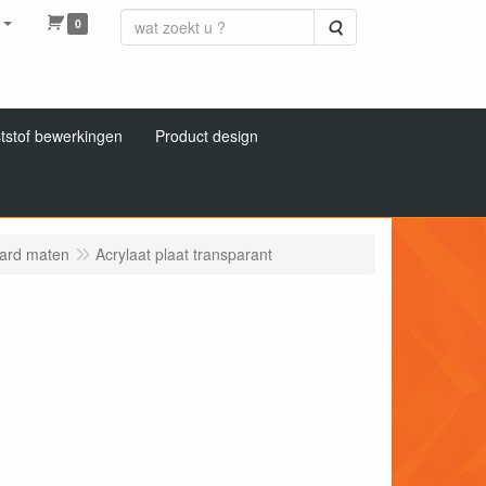
0
Zoeken
tstof bewerkingen
Product design
aard maten
Acrylaat plaat transparant