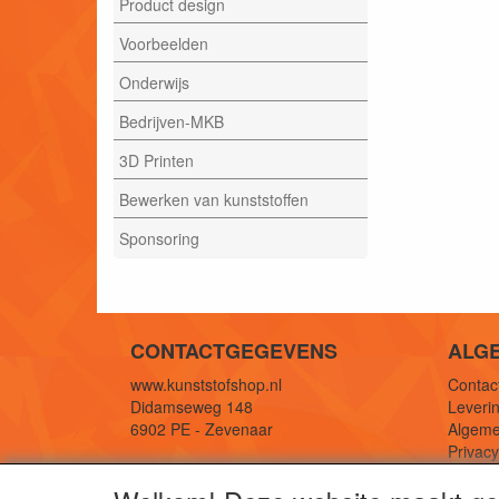
Product design
Voorbeelden
Onderwijs
Bedrijven-MKB
3D Printen
Bewerken van kunststoffen
Sponsoring
CONTACTGEGEVENS
ALG
www.kunststofshop.nl
Contact
Didamseweg 148
Leverin
6902 PE - Zevenaar
Algeme
Privac
E-mail: info@kunststofshop.nl
Links/r
Telefoon: +31 (0) 316 241 994