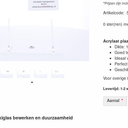
*Prijzen zijn inc
Artikelcode
:
0 ster(ren) m
Acrylaat pla
Dikte:
Goed t
Ideaal 
Perfect
Geschik
Voor overige 
Levertijd: 1-2
Aantal
lexiglas bewerken en duurzaamheid