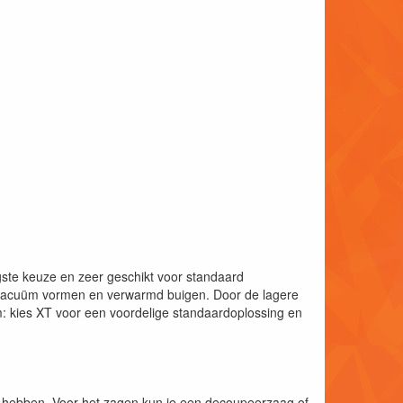
gste keuze en zeer geschikt voor standaard
r vacuüm vormen en verwarmd buigen. Door de lagere
: kies XT voor een voordelige standaardoplossing en
is hebben. Voor het zagen kun je een decoupeerzaag of