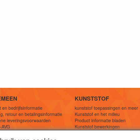
EMEEN
KUNSTSTOF
 en bedrijfsinformatie
kunststof toepassingen en meer
g, retour en betalingsinformatie
Kunststof en het milieu
ne leveringsvoorwaarden
Product informatie bladen
y-AVG
Kunststof bewerkingen
eferenties
1,5 mtr oplossingen
Kunststof soorten uitleg