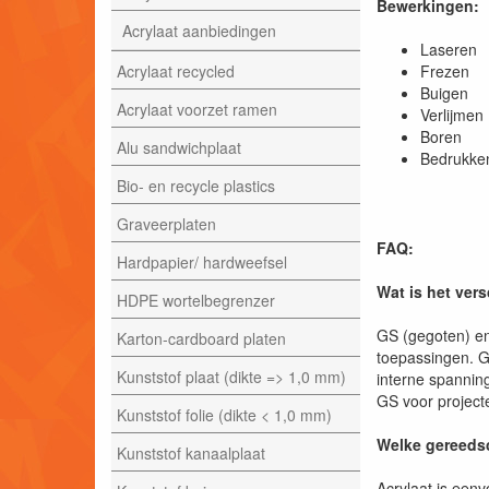
Bewerkingen:
Acrylaat aanbiedingen
Laser
Acrylaat recycled
Frezen
Buigen
Acrylaat voorzet ramen
Verlijmen
Boren
Alu sandwichplaat
Bedrukke
Bio- en recycle plastics
Graveerplaten
FAQ:
Hardpapier/ hardweefsel
Wat is het ver
HDPE wortelbegrenzer
GS (gegoten) en
Karton-cardboard platen
toepassingen. G
Kunststof plaat (dikte => 1,0 mm)
interne spannin
GS voor projecte
Kunststof folie (dikte < 1,0 mm)
Welke gereedsc
Kunststof kanaalplaat
Acrylaat is een