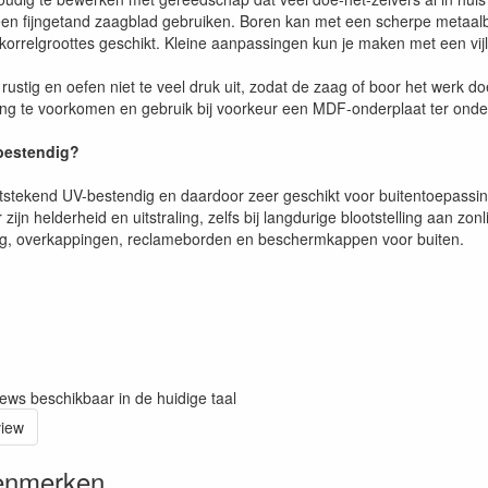
een fijngetand zaagblad gebruiken. Boren kan met een scherpe metaalb
 korrelgroottes geschikt. Kleine aanpassingen kun je maken met een vijl
rustig en oefen niet te veel druk uit, zodat de zaag of boor het werk d
g te voorkomen en gebruik bij voorkeur een MDF-onderplaat ter onder
-bestendig?
uitstekend UV-bestendig en daardoor zeer geschikt voor buitentoepassi
 zijn helderheid en uitstraling, zelfs bij langdurige blootstelling aan zo
ng, overkappingen, reclameborden en beschermkappen voor buiten.
iews beschikbaar in de huidige taal
view
enmerken