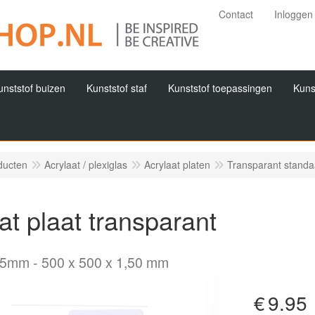
Contact
Inloggen
unststof buizen
Kunststof staf
Kunststof toepassingen
Kuns
ducten
Acrylaat / plexiglas
Acrylaat platen
Transparant stand
at plaat transparant
,5mm
500 x 500 x 1,50 mm
€
9.95