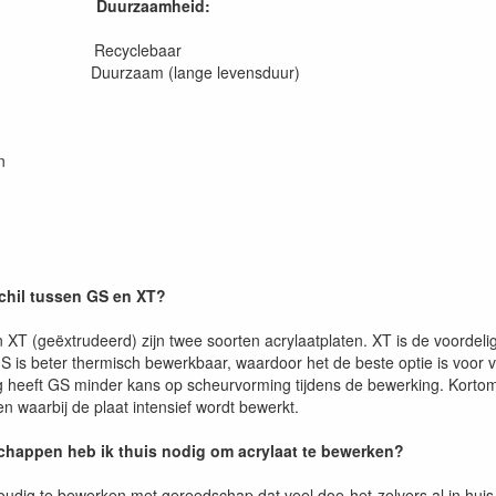
Duurzaamheid:
en Recyclebaar
 Duurzaam (lange levensduur)
n
schil tussen GS en XT?
 XT (geëxtrudeerd) zijn twee soorten acrylaatplaten. XT is de voordeli
S is beter thermisch bewerkbaar, waardoor het de beste optie is voo
g heeft GS minder kans op scheurvorming tijdens de bewerking. Kortom
n waarbij de plaat intensief wordt bewerkt.
happen heb ik thuis nodig om acrylaat te bewerken?
voudig te bewerken met gereedschap dat veel doe-het-zelvers al in hu