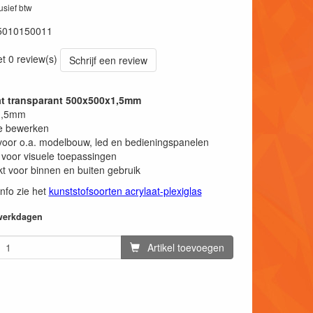
lusief btw
5010150011
et 0 review(s)
Schrijf een review
at transparant 500x500x1,5mm
 1,5mm
e bewerken
voor o.a. modelbouw, led en bedieningspanelen
 voor visuele toepassingen
t voor binnen en buiten gebruik
info zie het
kunststofsoorten acrylaat-plexiglas
 werkdagen
Artikel toevoegen