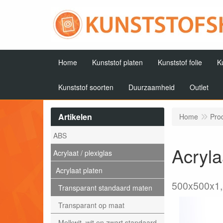
Home
Kunststof platen
Kunststof folie
K
Kunststof soorten
Duurzaamheid
Outlet
Artikelen
Home
Pro
ABS
Acryla
Acrylaat / plexiglas
Acrylaat platen
500x500x1
Transparant standaard maten
Transparant op maat
Melkwit, wit en zwart standaard