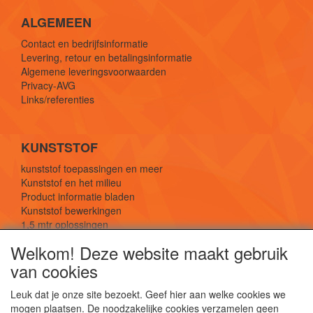
ALGEMEEN
Contact en bedrijfsinformatie
Levering, retour en betalingsinformatie
Algemene leveringsvoorwaarden
Privacy-AVG
Links/referenties
KUNSTSTOF
kunststof toepassingen en meer
Kunststof en het milieu
Product informatie bladen
Kunststof bewerkingen
1,5 mtr oplossingen
Kunststof soorten uitleg
Welkom! Deze website maakt gebruik
van cookies
SOCIALE MEDIA
Leuk dat je onze site bezoekt. Geef hier aan welke cookies we
mogen plaatsen. De noodzakelijke cookies verzamelen geen