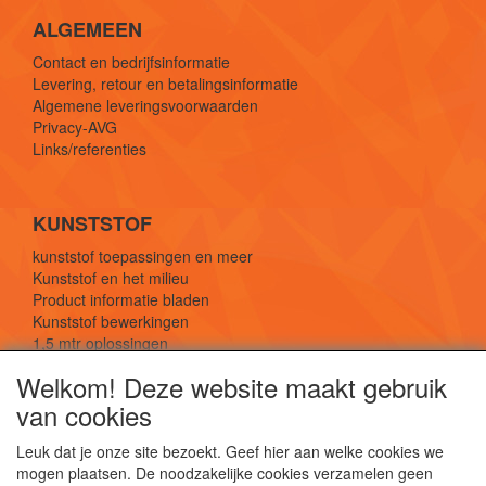
ALGEMEEN
Contact en bedrijfsinformatie
Levering, retour en betalingsinformatie
Algemene leveringsvoorwaarden
Privacy-AVG
Links/referenties
KUNSTSTOF
kunststof toepassingen en meer
Kunststof en het milieu
Product informatie bladen
Kunststof bewerkingen
1,5 mtr oplossingen
Kunststof soorten uitleg
Welkom! Deze website maakt gebruik
van cookies
SOCIALE MEDIA
Leuk dat je onze site bezoekt. Geef hier aan welke cookies we
mogen plaatsen. De noodzakelijke cookies verzamelen geen