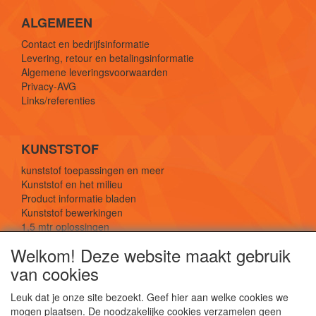
ALGEMEEN
Contact en bedrijfsinformatie
Levering, retour en betalingsinformatie
Algemene leveringsvoorwaarden
Privacy-AVG
Links/referenties
KUNSTSTOF
kunststof toepassingen en meer
Kunststof en het milieu
Product informatie bladen
Kunststof bewerkingen
1,5 mtr oplossingen
Kunststof soorten uitleg
Welkom! Deze website maakt gebruik
van cookies
SOCIALE MEDIA
Leuk dat je onze site bezoekt. Geef hier aan welke cookies we
mogen plaatsen. De noodzakelijke cookies verzamelen geen