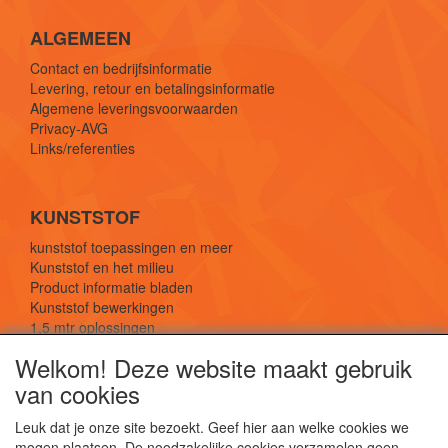
ALGEMEEN
Contact en bedrijfsinformatie
Levering, retour en betalingsinformatie
Algemene leveringsvoorwaarden
Privacy-AVG
Links/referenties
KUNSTSTOF
kunststof toepassingen en meer
Kunststof en het milieu
Product informatie bladen
Kunststof bewerkingen
1,5 mtr oplossingen
Kunststof soorten uitleg
Welkom! Deze website maakt gebruik
van cookies
SOCIALE MEDIA
Leuk dat je onze site bezoekt. Geef hier aan welke cookies we
mogen plaatsen. De noodzakelijke cookies verzamelen geen