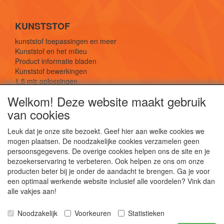
KUNSTSTOF
kunststof toepassingen en meer
Kunststof en het milieu
Product informatie bladen
Kunststof bewerkingen
1,5 mtr oplossingen
Kunststof soorten uitleg
Welkom! Deze website maakt gebruik
van cookies
SOCIALE MEDIA
Leuk dat je onze site bezoekt. Geef hier aan welke cookies we
mogen plaatsen. De noodzakelijke cookies verzamelen geen
persoonsgegevens. De overige cookies helpen ons de site en je
bezoekerservaring te verbeteren. Ook helpen ze ons om onze
producten beter bij je onder de aandacht te brengen. Ga je voor
een optimaal werkende website inclusief alle voordelen? Vink dan
De webshop voor kunststof platen, folies, buizen
alle vakjes aan!
en staf materiaal.
Kunststof bewerkingen, productontwerp en
Noodzakelijk
Voorkeuren
Statistieken
duurzame oplossingen.