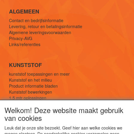
ALGEMEEN
Contact en bedrijfsinformatie
Levering, retour en betalingsinformatie
Algemene leveringsvoorwaarden
Privacy-AVG
Links/referenties
KUNSTSTOF
kunststof toepassingen en meer
Kunststof en het milieu
Product informatie bladen
Kunststof bewerkingen
1,5 mtr oplossingen
Kunststof soorten uitleg
Welkom! Deze website maakt gebruik
van cookies
SOCIALE MEDIA
Leuk dat je onze site bezoekt. Geef hier aan welke cookies we
mogen plaatsen. De noodzakelijke cookies verzamelen geen