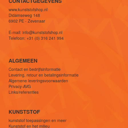
CONTACTGEGEVENS
www.kunststofshop.nl
Didamseweg 148
6902 PE - Zevenaar
E-mail: info@kunststofshop.nl
Telefoon: +31 (0) 316 241 994
ALGEMEEN
Contact en bedrijfsinformatie
Levering, retour en betalingsinformatie
Algemene leveringsvoorwaarden
Privacy-AVG
Links/referenties
KUNSTSTOF
kunststof toepassingen en meer
Kunststof en het milieu