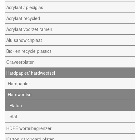
Acrylaat / plexiglas
Acrylaat recycled
Acrylaat voorzet ramen
Alu sandwichplaat
Bio- en recycle plastics
Graveerplaten
Hardpapier/ hardweefsel
Hardpapier
Hardweefsel
Platen
Staf
HDPE wortelbegrenzer
Karton-cardboard platen