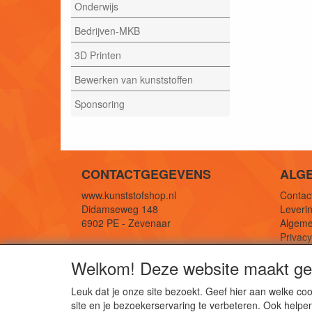
Onderwijs
Bedrijven-MKB
3D Printen
Bewerken van kunststoffen
Sponsoring
CONTACTGEGEVENS
ALG
www.kunststofshop.nl
Contact
Didamseweg 148
Leverin
6902 PE - Zevenaar
Algeme
Privac
E-mail: info@kunststofshop.nl
Links/r
Welkom! Deze website maakt geb
Telefoon: +31 (0) 316 241 994
Leuk dat je onze site bezoekt. Geef hier aan welke 
site en je bezoekerservaring te verbeteren. Ook helpe