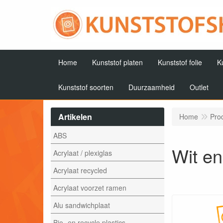
Home
Kunststof platen
Kunststof folie
K
Kunststof soorten
Duurzaamheid
Outlet
Artikelen
Home
Pro
ABS
Wit en
Acrylaat / plexiglas
Acrylaat recycled
Acrylaat voorzet ramen
Alu sandwichplaat
Bio- en recycle plastics