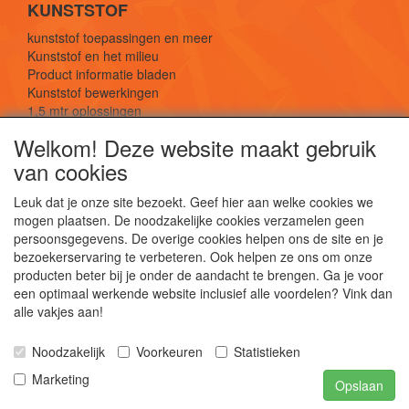
KUNSTSTOF
kunststof toepassingen en meer
Kunststof en het milieu
Product informatie bladen
Kunststof bewerkingen
1,5 mtr oplossingen
Kunststof soorten uitleg
Welkom! Deze website maakt gebruik
van cookies
SOCIALE MEDIA
Leuk dat je onze site bezoekt. Geef hier aan welke cookies we
mogen plaatsen. De noodzakelijke cookies verzamelen geen
persoonsgegevens. De overige cookies helpen ons de site en je
bezoekerservaring te verbeteren. Ook helpen ze ons om onze
producten beter bij je onder de aandacht te brengen. Ga je voor
een optimaal werkende website inclusief alle voordelen? Vink dan
De webshop voor kunststof platen, folies, buizen
alle vakjes aan!
en staf materiaal.
Kunststof bewerkingen, productontwerp en
Noodzakelijk
Voorkeuren
Statistieken
duurzame oplossingen.
Marketing
Opslaan