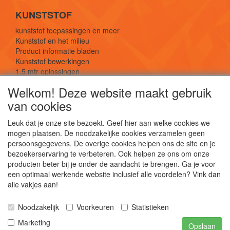
KUNSTSTOF
kunststof toepassingen en meer
Kunststof en het milieu
Product informatie bladen
Kunststof bewerkingen
1,5 mtr oplossingen
Kunststof soorten uitleg
Welkom! Deze website maakt gebruik
van cookies
SOCIALE MEDIA
Leuk dat je onze site bezoekt. Geef hier aan welke cookies we
mogen plaatsen. De noodzakelijke cookies verzamelen geen
persoonsgegevens. De overige cookies helpen ons de site en je
bezoekerservaring te verbeteren. Ook helpen ze ons om onze
producten beter bij je onder de aandacht te brengen. Ga je voor
een optimaal werkende website inclusief alle voordelen? Vink dan
De webshop voor kunststof platen, folies, buizen
alle vakjes aan!
en staf materiaal.
Kunststof bewerkingen, productontwerp en
Noodzakelijk
Voorkeuren
Statistieken
duurzame oplossingen.
Marketing
Opslaan