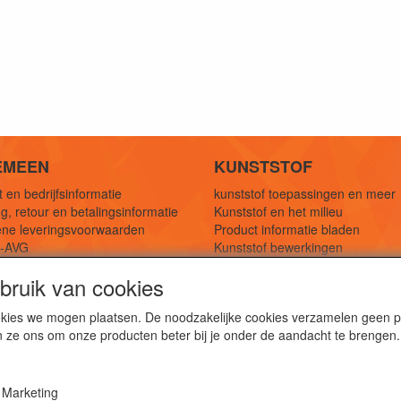
EMEEN
KUNSTSTOF
 en bedrijfsinformatie
kunststof toepassingen en meer
g, retour en betalingsinformatie
Kunststof en het milieu
ne leveringsvoorwaarden
Product informatie bladen
y-AVG
Kunststof bewerkingen
eferenties
1,5 mtr oplossingen
ruik van cookies
Kunststof soorten uitleg
cookies we mogen plaatsen. De noodzakelijke cookies verzamelen geen
n ze ons om onze producten beter bij je onder de aandacht te brengen.
webshop voor kunststof platen, folies, buizen en staf materi
ststof bewerkingen, productontwerp en duurzame oplossin
Marketing