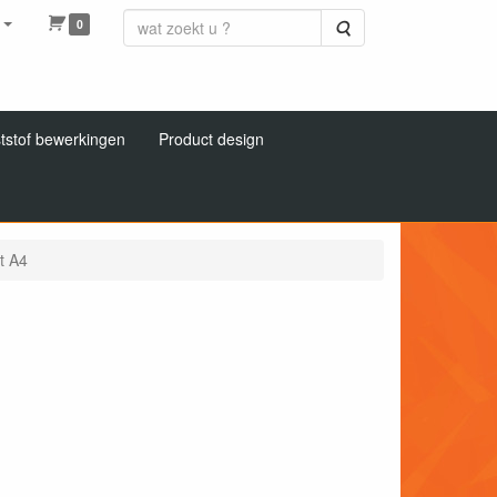
0
Zoeken
tstof bewerkingen
Product design
st A4