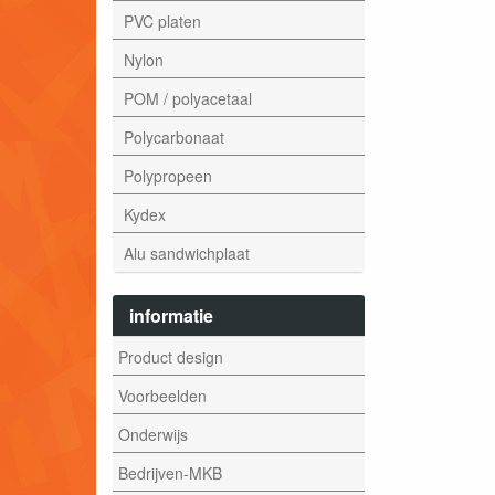
PVC platen
Nylon
POM / polyacetaal
Polycarbonaat
Polypropeen
Kydex
Alu sandwichplaat
informatie
Product design
Voorbeelden
Onderwijs
Bedrijven-MKB