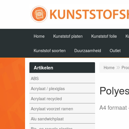
Home
Kunststof platen
Kunststof folie
K
Kunststof soorten
Duurzaamheid
Outlet
Artikelen
Home
Pro
ABS
Polyes
Acrylaat / plexiglas
Acrylaat recycled
A4 formaat
Acrylaat voorzet ramen
Alu sandwichplaat
Bio- en recycle plastics