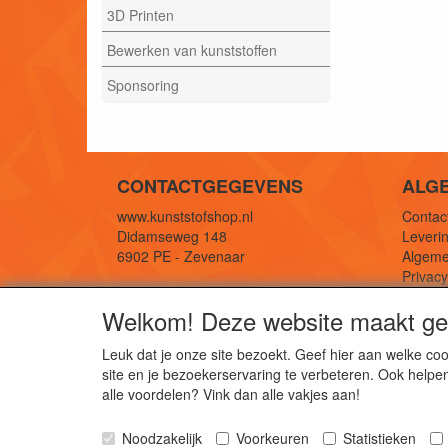
3D Printen
Bewerken van kunststoffen
Sponsoring
CONTACTGEGEVENS
ALG
www.kunststofshop.nl
Contact
Didamseweg 148
Leverin
6902 PE - Zevenaar
Algeme
Privac
E-mail: info@kunststofshop.nl
Links/r
Welkom! Deze website maakt geb
Telefoon: +31 (0) 316 241 994
Leuk dat je onze site bezoekt. Geef hier aan welke 
site en je bezoekerservaring te verbeteren. Ook helpe
De 
alle voordelen? Vink dan alle vakjes aan!
Kun
Noodzakelijk
Voorkeuren
Statistieken