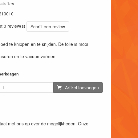
lusief btw
S10010
et 0 review(s)
Schrijf een review
goed te knippen en te snijden. De folie is mooi
e laseren en te vacuumvormen
 werkdagen
Artikel toevoegen
ntact met ons op over de mogelijkheden. Onze