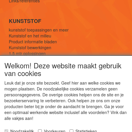
Links/referenties
KUNSTSTOF
kunststof toepassingen en meer
Kunststof en het milieu
Product informatie bladen
Kunststof bewerkingen
1,5 mtr oplossingen
Kunststof soorten uitleg
Welkom! Deze website maakt gebruik
van cookies
SOCIALE MEDIA
Leuk dat je onze site bezoekt. Geef hier aan welke cookies we
mogen plaatsen. De noodzakelijke cookies verzamelen geen
persoonsgegevens. De overige cookies helpen ons de site en je
bezoekerservaring te verbeteren. Ook helpen ze ons om onze
producten beter bij je onder de aandacht te brengen. Ga je voor
een optimaal werkende website inclusief alle voordelen? Vink dan
De webshop voor kunststof platen, folies, buizen
alle vakjes aan!
en staf materiaal.
Kunststof bewerkingen, productontwerp en
Noodzakelijk
Voorkeuren
Statistieken