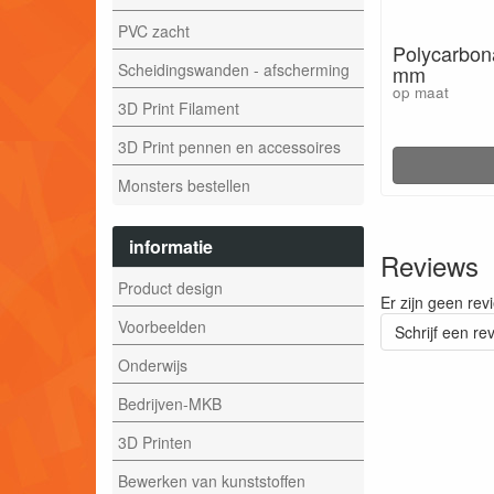
PVC zacht
Polycarbona
Scheidingswanden - afscherming
mm
op maat
3D Print Filament
3D Print pennen en accessoires
Monsters bestellen
informatie
Reviews
Product design
Er zijn geen rev
Voorbeelden
Schrijf een re
Onderwijs
Bedrijven-MKB
3D Printen
Bewerken van kunststoffen