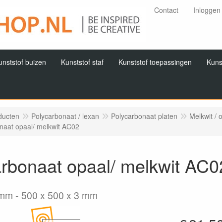
Contact
Inloggen
unststof buizen
Kunststof staf
Kunststof toepassingen
Kuns
ducten
Polycarbonaat / lexan
Polycarbonaat platen
Melkwit /
naat opaal/ melkwit AC02
rbonaat opaal/ melkwit AC0
3mm
500 x 500 x 3 mm