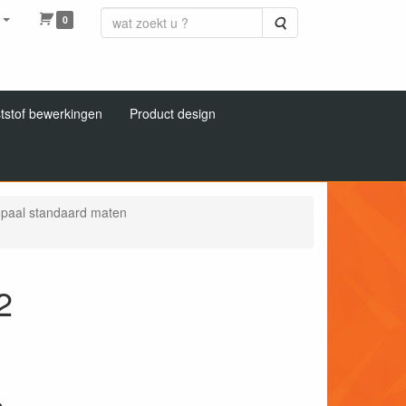
0
Zoeken
tstof bewerkingen
Product design
 opaal standaard maten
2