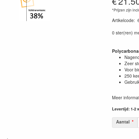
€
21.5
*Prijzen zijn inc
Artikelcode
:
0 ster(ren) m
Polycarbona
Nageno
Zeer st
Voor bi
250 kee
Gebrui
Meer informat
Levertijd: 1-2
Aantal