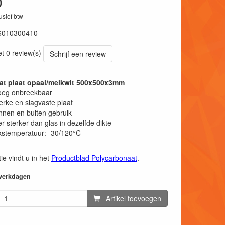
0
lusief btw
6010300410
et 0 review(s)
Schrijf een review
at plaat opaal/melkwit 500x500x3mm
eg onbreekbaar
erke en slagvaste plaat
nnen en buiten gebruik
r sterker dan glas in dezelfde dikte
kstemperatuur: -30/120°C
ie vindt u in het
Productblad Polycarbonaat
.
 werkdagen
Artikel toevoegen