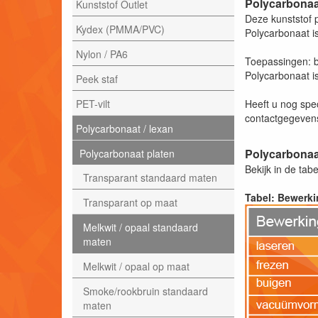
Polycarbonaa
Kunststof Outlet
Deze kunststof p
Kydex (PMMA/PVC)
Polycarbonaat i
Nylon / PA6
Toepassingen: b
Polycarbonaat i
Peek staf
PET-vilt
Heeft u nog spe
contactgegevens
Polycarbonaat / lexan
Polycarbonaa
Polycarbonaat platen
Bekijk in de ta
Transparant standaard maten
Tabel: Bewerk
Transparant op maat
Melkwit / opaal standaard
maten
Melkwit / opaal op maat
Smoke/rookbruin standaard
maten