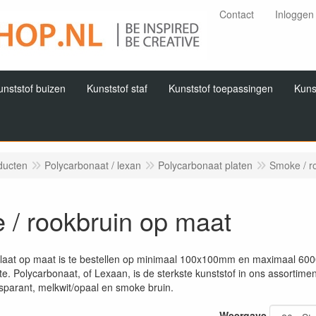
Contact
Inloggen
unststof buizen
Kunststof staf
Kunststof toepassingen
Kuns
ducten
Polycarbonaat / lexan
Polycarbonaat platen
Smoke / r
 / rookbruin op maat
laat op maat is te bestellen op minimaal 100x100mm en maximaal 600
te. Polycarbonaat, of Lexaan, is de sterkste kunststof in ons assortim
nsparant, melkwit/opaal en smoke bruin.
Weergave