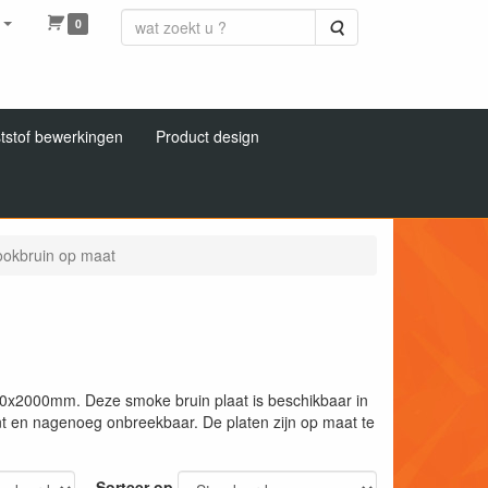
0
Zoeken
tstof bewerkingen
Product design
ookbruin op maat
0x2000mm. Deze smoke bruin plaat is beschikbaar in
ent en nagenoeg onbreekbaar. De platen zijn op maat te
Sorteer op