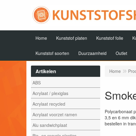
Home
Kunststof platen
Kunststof folie
K
Kunststof soorten
Duurzaamheid
Outlet
Artikelen
Home
Pro
ABS
Smoke
Acrylaat / plexiglas
Acrylaat recycled
Polycarbonaat p
Acrylaat voorzet ramen
3,5 en 6 mm dik
bestellen in tra
Alu sandwichplaat
Bio- en recycle plastics