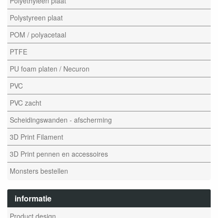
Polyethyleen plaat
Polystyreen plaat
POM / polyacetaal
PTFE
PU foam platen / Necuron
PVC
PVC zacht
Scheidingswanden - afscherming
3D Print Filament
3D Print pennen en accessoires
Monsters bestellen
informatie
Product design