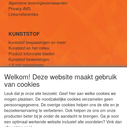
Algemene leveringsvoorwaarden
Privacy-AVG
Links/referenties
KUNSTSTOF
kunststof toepassingen en meer
Kunststof en het milieu
Product informatie bladen
Kunststof bewerkingen
1,5 mtr oplossingen
Kunststof soorten uitleg
Welkom! Deze website maakt gebruik
van cookies
SOCIALE MEDIA
Leuk dat je onze site bezoekt. Geef hier aan welke cookies we
mogen plaatsen. De noodzakelijke cookies verzamelen geen
persoonsgegevens. De overige cookies helpen ons de site en je
bezoekerservaring te verbeteren. Ook helpen ze ons om onze
producten beter bij je onder de aandacht te brengen. Ga je voor
een optimaal werkende website inclusief alle voordelen? Vink dan
De webshop voor kunststof platen, folies, buizen