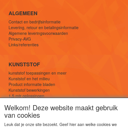
ALGEMEEN
Contact en bedrijfsinformatie
Levering, retour en betalingsinformatie
Algemene leveringsvoorwaarden
Privacy-AVG
Links/referenties
KUNSTSTOF
kunststof toepassingen en meer
Kunststof en het milieu
Product informatie bladen
Kunststof bewerkingen
1,5 mtr oplossingen
Kunststof soorten uitleg
Welkom! Deze website maakt gebruik
van cookies
SOCIALE MEDIA
Leuk dat je onze site bezoekt. Geef hier aan welke cookies we