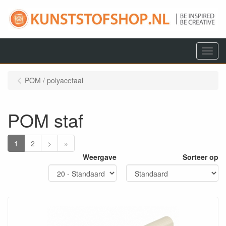
Menu
POM / polyacetaal
POM staf
1
2
>
»
Weergave
Sorteer op