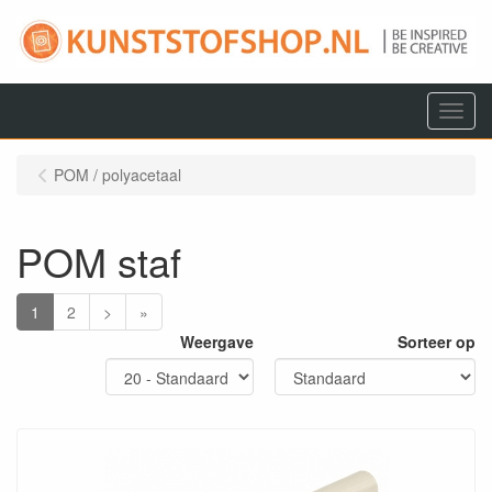
Menu
POM / polyacetaal
POM staf
1
2
>
»
Weergave
Sorteer op