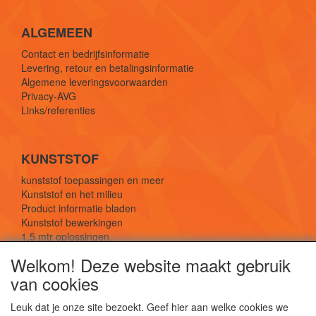
ALGEMEEN
Contact en bedrijfsinformatie
Levering, retour en betalingsinformatie
Algemene leveringsvoorwaarden
Privacy-AVG
Links/referenties
KUNSTSTOF
kunststof toepassingen en meer
Kunststof en het milieu
Product informatie bladen
Kunststof bewerkingen
1,5 mtr oplossingen
Kunststof soorten uitleg
Welkom! Deze website maakt gebruik
van cookies
SOCIALE MEDIA
Leuk dat je onze site bezoekt. Geef hier aan welke cookies we